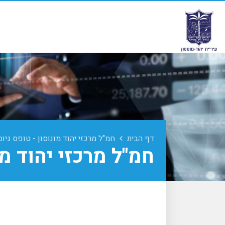
דף הבית
חמ"ל מרכזי יהוד מונוסון - טופס גי
חמ"ל מרכזי יהוד מ