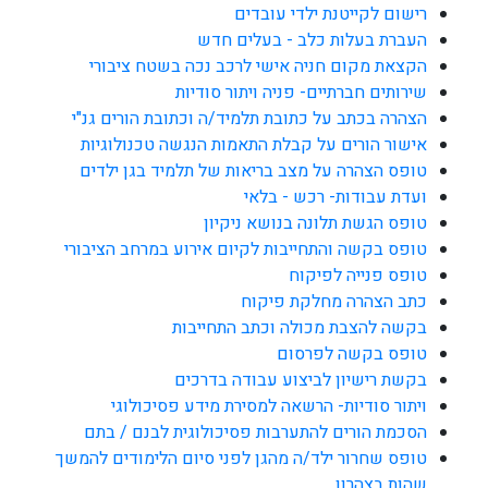
רישום לקייטנת ילדי עובדים
העברת בעלות כלב - בעלים חדש
הקצאת מקום חניה אישי לרכב נכה בשטח ציבורי
שירותים חברתיים- פניה ויתור סודיות
הצהרה בכתב על כתובת תלמיד/ה וכתובת הורים גנ"י
אישור הורים על קבלת התאמות הנגשה טכנולוגיות
טופס הצהרה על מצב בריאות של תלמיד בגן ילדים
ועדת עבודות- רכש - בלאי
טופס הגשת תלונה בנושא ניקיון
טופס בקשה והתחייבות לקיום אירוע במרחב הציבורי
טופס פנייה לפיקוח
כתב הצהרה מחלקת פיקוח
בקשה להצבת מכולה וכתב התחייבות
טופס בקשה לפרסום
בקשת רישיון לביצוע עבודה בדרכים
ויתור סודיות- הרשאה למסירת מידע פסיכולוגי
הסכמת הורים להתערבות פסיכולוגית לבנם / בתם
טופס שחרור ילד/ה מהגן לפני סיום הלימודים להמשך
שהות בצהרון