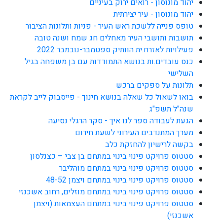
יהוד מונוסון - רואים ירוק בעיניים
יהוד מונוסון - עיר יצירתית
טופס פנייה ללשכת ראש העיר - פניות ותלונות הציבור
תושבות ותושבי העיר מאחלים חג שמח ושנה טובה
פעילויות לאזרח.ית הוותיק ספטמבר-נובמבר 2022
כנס עובדים.ות בנושא התמודדות עם בן משפחה בגיל
השלישי
תלונות על ספקים ברכש
בואו לשאול כל שאלה בנושא חינוך - פייסבוק לייב לקראת
שנה"ל תשפ"ג
הגעת לעבודה ספר לנו איך - סקר הרגלי נסיעה
מערך המתנדבים העירוני לשעת חירום
בקשה לרישיון להחזקת כלב
סטטוס פרויקט פינוי בינוי במתחם בן צבי – כצנלסון
סטטוס פרויקט פינוי בינוי במתחם מוהליבר
סטטוס פרויקט פינוי בינוי במתחם ויצמן 48-52
סטטוס פרויקט פינוי בינוי במתחם מוזלים, רחוב אשכנזי
סטטוס פרויקט פינוי בינוי במתחם העצמאות (ויצמן
אשכנזי)