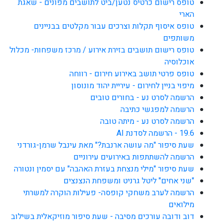
טופס רישום כרטיס נטען/ביט לתושבים מפונים - שאגת
הארי
טופס איסוף תקלות וצרכים עבור מקלטים בבניינים
משותפים
טופס רישום תושבים בזירת אירוע / מרכז משפחות- מכלול
אוכלוסיה
טופס פרטי תושב באירוע חירום - רווחה
מיפוי בניין לחירום - עיריית יהוד מונוסון
הרשמה לסרט נע - בחורים טובים
הרשמה למפגשי כתיבה
הרשמה לסרט נע - מיתה טובה
19.6 - הרשמה לסדנת AI
שעת סיפור "מה עושה ארנבת?" מאת עינבל שרמן-גורדני
הרשמה להשתתפות באירועים עירוניים
שעת סיפור "מילי מנצחת בעזרת האהבה" עם יסמין ונטורה
"שני אחים" ליטל גרניט ומשפחת הנצנצים
הרשמה לערב משחקי קופסה- פעילות הוקרה למשרתי
מילואים
דוב ודובה עורכים מסיבה - שעת סיפור מוזיקאלית בשילוב