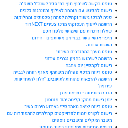
טופס בקשה לשיבוץ חוץ בתי ספר לשנה"ל תשפ"ה
רישום למפגש עם מומחה לאילוף והתנהגות כלבים
פניה למרכז גישור וקהילה לפתרון סכסוכים ומחלוקות
הרשמה לייעוץ תעסוקתי מרכז צעירים NEXTדור
שאלון היכרות עם שימושי טלפון חכם
מיפוי אנשי קשר בבניינים משותפים - חירום
השגות ארנונה
טופס מערך המתנדבים העירוני
הרשמה לשימוש בחניון נגררים עירוני
רישום לקמפיין יום אהבה
טופס דיווח מרכזי פעילות משתתף מאגף רווחה לגבייה
הרשמה להרצאות פתוחות לתושבים: "חלון להתחדשות
עירונית"
מרכז משפחות - רשימת עוגן
יומן רישום מתקן קליטה יהוד מונוסון
טופס דיווח יציאה מאתר פיזי באירוע חירום בעיר
רישום לקורס יזמות לפרוייקטים קהילתיים להתמודדות עם
משבר האקלים ומשברים נוספים
רשימת מחזוריות וימי פינוי ביהוד מונוסון