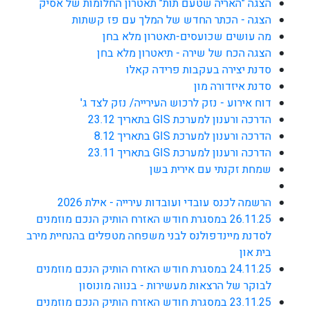
הצגה "האריה שטעם תות" תאטרון החלומות של אסיק
הצגה - הכתר החדש של המלך עם פז קשתות
מה עושים שכועסים-תאטרון מלא בחן
הצגה הכח של שירה - תיאטרון מלא בחן
סדנת יצירה בעקבות פרידה קאלו
סדנת איזדורה מון
דוח אירוע - נזק לרכוש העירייה/ נזק לצד ג'
הדרכה ורענון למערכת GIS בתאריך 23.12
הדרכה ורענון למערכת GIS בתאריך 8.12
הדרכה ורענון למערכת GIS בתאריך 23.11
שמחת זקנתי עם אירית בשן
הרשמה לכנס עובדי ועובדות עירייה - אילת 2026
26.11.25 במסגרת חודש האזרח הותיק הנכם מוזמנים
לסדנת מיינדפולנס לבני משפחה מטפלים בהנחיית מירב
בית און
24.11.25 במסגרת חודש האזרח הותיק הנכם מוזמנים
לבוקר של הרצאות מעשירות - בנווה מונוסון
23.11.25 במסגרת חודש האזרח הותיק הנכם מוזמנים