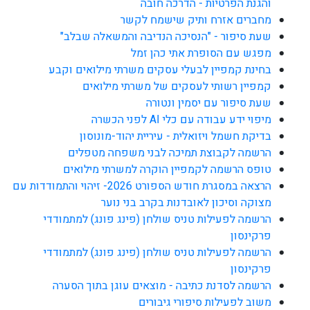
והגנת הפרטיות - הדרכה חובה
מחברים אזרח ותיק שישמח לקשר
שעת סיפור - "הנסיכה הנדיבה והמשאלה שבלב"
מפגש עם הסופרת אתי כהן זמל
בחינת קמפיין לבעלי עסקים משרתי מילואים וקבע
קמפיין רשותי לעסקים של משרתי מילואים
שעת סיפור עם יסמין ונטורה
מיפוי ידע עבודה עם כלי AI לפני הכשרה
בדיקת חשמל ויזואלית - עיריית יהוד-מונוסון
הרשמה לקבוצת תמיכה לבני משפחה מטפלים
טופס הרשמה לקמפיין הוקרה למשרתי מילואים
הרצאה במסגרת חודש הספורט 2026- זיהוי והתמודדות עם
מצוקה וסיכון לאובדנות בקרב בני נוער
הרשמה לפעילות טניס שולחן (פינג פונג) למתמודדי
פרקינסון
הרשמה לפעילות טניס שולחן (פינג פונג) למתמודדי
פרקינסון
הרשמה לסדנת כתיבה - מוצאים עוגן בתוך הסערה
משוב לפעילות סיפורי גיבורים