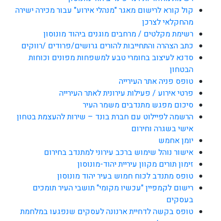
קול קורא לרישום מאגר "מנהלי אירוע" עבור מכירה ישירה
מהחקלאי לצרכן
רשימת מקלטים / מרחבים מוגנים ביהוד מונוסון
כתב הצהרה והתחייבות להורים גרושים/פרודים /רווקים
סדנא לעיצוב בחומרי טבע למשפחות מפונים וכוחות
הבטחון
טופס פניה אתר העירייה
פרטי אירוע / פעילות עירונית לאתר העירייה
סיכום מפגש מתנדבים משמר העיר
הרשמה לפיילוט עם חברת בונד – שירות להעצמת בטחון
אישי בשגרה וחירום
יומן אחמש
אישור נוהל שימוש ברכב עירוני למתנדב בחירום
זימון תורים מקוון עיריית יהוד-מונוסון
טופס מתנדב לכוח חמוש בעיר יהוד מונוסון
רישום לקמפיין "עכשיו מקומי" תושבי העיר תומכים
בעסקים
טופס בקשה לדחיית ארנונה לעסקים שנפגעו במלחמת