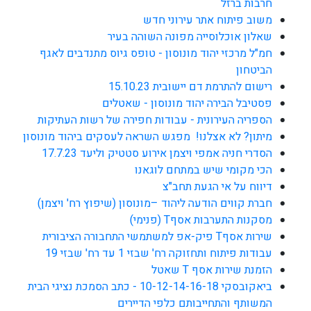
חרבות ברזל
משוב פיתוח אתר עירוני חדש
שאלון אוכלוסייה מפונה השוהה בעיר
חמ"ל מרכזי יהוד מונוסון - טופס גיוס מתנדבים לאגף
הביטחון
רישום להתרמת דם יישובית 15.10.23
פסטיבל הבירה יהוד מונוסון - שאטלים
הספריה העירונית - עבודות חפירה של רשות העתיקות
מיתון? לא אצלנו! מפגש השראה לעסקים ביהוד מונוסון
הסדרי חניה אמפי ויצמן אירוע סטטיק וליעד 17.7.23
הכי מקומי שיש במתחם לוגאנו
דיווח על אי הגעת תחב"צ
חברת קווים הודעה ליהוד –מונוסון (שיפוץ רח' ויצמן)
מסקנות התערבות אסףT (פנימי)
שירות אסףT פיק-אפ למשתמשי התחבורה הציבורית
עבודות פיתוח ותחזוקה רח' שבזי 1 עד רח' שבזי 19
הזמנת שירות אסף T שאטל
ביאקובסקי 10-12-14-16-18 - כתב הסמכת נציגי הבית
המשותף והתחייבותם כלפי הדיירים