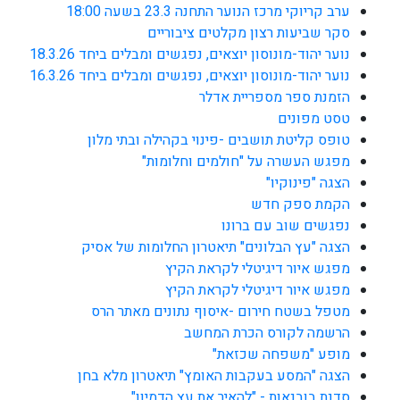
ערב קריוקי מרכז הנוער התחנה 23.3 בשעה 18:00
סקר שביעות רצון מקלטים ציבוריים
נוער יהוד-מונוסון יוצאים, נפגשים ומבלים ביחד 18.3.26
נוער יהוד-מונוסון יוצאים, נפגשים ומבלים ביחד 16.3.26
הזמנת ספר מספריית אדלר
טסט מפונים
טופס קליטת תושבים -פינוי בקהילה ובתי מלון
מפגש העשרה על "חולמים וחלומות"
הצגה "פינוקיו"
הקמת ספק חדש
נפגשים שוב עם ברונו
הצגה "עץ הבלונים" תיאטרון החלומות של אסיק
מפגש איור דיגיטלי לקראת הקיץ
מפגש איור דיגיטלי לקראת הקיץ
מטפל בשטח חירום -איסוף נתונים מאתר הרס
הרשמה לקורס הכרת המחשב
מופע "משפחה שכזאת"
הצגה "המסע בעקבות האומץ" תיאטרון מלא בחן
סדנת בובנאות - "להאיר את עץ הדמיון"