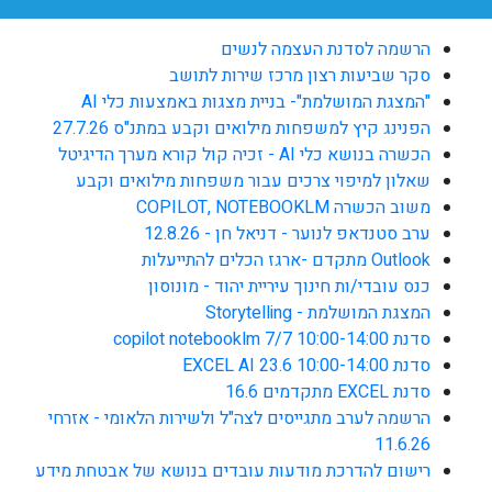
הרשמה לסדנת העצמה לנשים
סקר שביעות רצון מרכז שירות לתושב
"המצגת המושלמת"- בניית מצגות באמצעות כלי AI
הפנינג קיץ למשפחות מילואים וקבע במתנ"ס 27.7.26
הכשרה בנושא כלי AI - זכיה קול קורא מערך הדיגיטל
שאלון למיפוי צרכים עבור משפחות מילואים וקבע
משוב הכשרה COPILOT, NOTEBOOKLM
ערב סטנדאפ לנוער - דניאל חן - 12.8.26
Outlook מתקדם -ארגז הכלים להתייעלות
כנס עובדי/ות חינוך עיריית יהוד - מונוסון
המצגת המושלמת - Storytelling
סדנת copilot notebooklm 7/7 10:00-14:00
סדנת EXCEL AI 23.6 10:00-14:00
סדנת EXCEL מתקדמים 16.6
הרשמה לערב מתגייסים לצה"ל ולשירות הלאומי - אזרחי
11.6.26
רישום להדרכת מודעות עובדים בנושא של אבטחת מידע