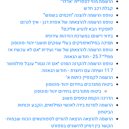
הרשמת מנוי לספריית "אדלר"
קבלת רכב חדש
טופס הרשמה להצגה "חכמים בשמש"
טופס הרשמה להרצאתה של אפרת דגן - איך לגרום
לתפקיד הבא להגיע אליכם?
בירור רישום במערכת הזדהות עירונית
תמיכה במילואימניקים בעלי עסקים תושבי יהוד-מונוסון
טופס הרשמה להרצאתן של שרי ועידית ״אם לא עכשיו אז
מתי?״ 25.7 - חודש הגאווה
טופס הרשמה להקרנה הסרט ״אם זה נגמר״ ענבל פרלמוטר
11.7 ושיחה עם היוצרת - חודש הגאווה
הרשמה לקמפיין כיתות א'
ביטוח מתנדבים בחירום יהוד-מונוסון
ביטוח מתנדבים בחירום יהוד-מונוסון
הדרכה הקמת טפסים משוב
הרשמה לסדנת בירה לאנשי המילואים, הקבע וכוחות
הביטחון
הרשמה להרצאה הרצאה להורים לספורטאים הכוח שבמוח-
הקשר בין דמיון להישגים בספורט