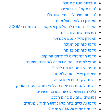
ענברונת חוגגת חנוכה
"כוח מקס" - עדי אלירז
"בעיטת פתיחה" - יוחאי שטנצלר
תאטרון החלומות של אסיק
המדריך המנצח לניהול זמן אפקטיבי במבחנים ב-ZOOM
נפגשים שוב עם ברונו
תאטרון צליל - נטע אלגרנטי
סדנת קומיקס חנוכה
סדנת קומיקס בזוקה
סדנת מיינדפולנס לאזרחים וותיקים
מחוץ למגירה - סדנת כתיבה לאזרחים וותיקים
טופס הרשמה ״מכתם לכתר״
תיאטרון צליל- מתנה לאמא
רישום לקורס וידאותראפיה
רישום להפנינג בריאות קהילתי- חודש האזרח הותיק
כלכלה רגשית- הרצאה במרכז הצעירים
נפגשים שוב עם ברונו הכלב
סדנת AI כלים בינה מלאכותית מחזור 3 מנהלים
רישום לסדנת CANVA מחזור 2