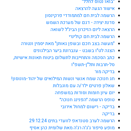
"בואו נטוס לחלל"
אישור הגעה להרצאה
הרשמה לבית חם למתמודדי פרקינסון
סדנת יצירה - דגם של מערכת השמש
הרצאה ליום הזיכרון הבינ"ל לשואה
הרשמה לבית חם קולינרי
"מעשה בצב חכם ובשפן גאותן" מאת יסמין ונטורה
הצגה לט"ו בשבט - ענברונת ביער הבילגונים
כתב הסכמה והתחייבות לתשלום ביטוח תאונות אישיות,
סל-תרבות ותל"ן-תשפ"ו
בדיקה מור
חג חנוכה שמח אנשי ונשות המילואים של יהוד-מונוסון!
שאלון פרטים ילד/ה עם מוגבלות
יום עיון חומות וסודות במשפחה
טופס הרשמה ״הפנינג חנוכה״
בדיקה - רישום למחול אירובי
בדיקה
הרשמה לערב סטנדאפ לוועדי בתים 29.12.24
מופע סיפור ג'ג'ה רג'ה מאת שלומית כהן אסיף