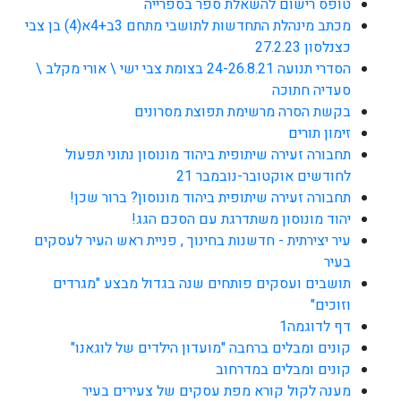
טופס רישום להשאלת ספר בספרייה
מכתב מינהלת התחדשות לתושבי מתחם 3ב+4א(4) בן צבי
כצנלסון 27.2.23
הסדרי תנועה 24-26.8.21 בצומת צבי ישי \ אורי מקלב \
סעדיה חתוכה
בקשת הסרה מרשימת תפוצת מסרונים
זימון תורים
תחבורה זעירה שיתופית ביהוד מונוסון נתוני תפעול
לחודשים אוקטובר-נובמבר 21
תחבורה זעירה שיתופית ביהוד מונוסון? ברור שכן!
יהוד מונוסון משתדרגת עם הסכם הגג!
עיר יצירתית - חדשנות בחינוך , פניית ראש העיר לעסקים
בעיר
תושבים ועסקים פותחים שנה בגדול מבצע "מגרדים
וזוכים"
דף לדוגמה1
קונים ומבלים ברחבה "מועדון הילדים של לוגאנו"
קונים ומבלים במדרחוב
מענה לקול קורא מפת עסקים של צעירים בעיר